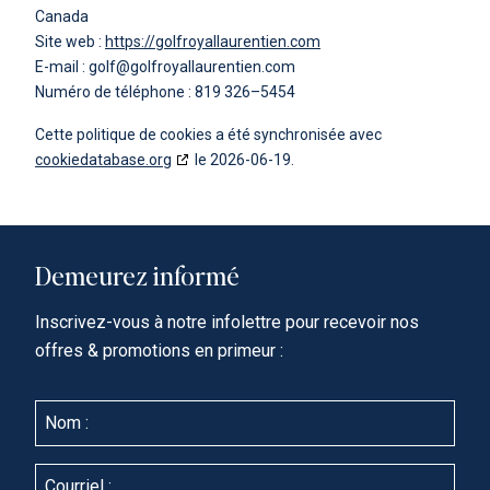
Canada
Site web :
https://golfroyallaurentien.com
E-mail :
golf@
golfroyallaurentien.com
Numéro de téléphone : 819 326–5454
Cette politique de cookies a été synchronisée avec
cookiedatabase.org
le 2026-06-19.
Demeurez informé
Inscrivez-vous à notre infolettre pour recevoir nos
offres & promotions en primeur :
N
o
m
:
C