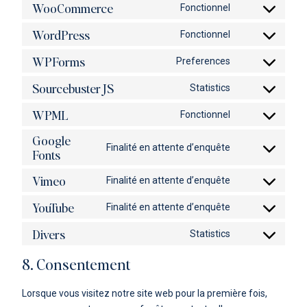
to
WooCommerce
Fonctionnel
Consent
service
to
google-
WordPress
Fonctionnel
Consent
service
recaptcha
to
woocommerce
WPForms
Preferences
Consent
service
to
wordpress
Sourcebuster JS
Statistics
Consent
service
to
wpforms
WPML
Fonctionnel
Consent
service
to
sourcebuster-
Google
Finalité en attente d’enquête
service
js
Fonts
Consent
wpml
to
Vimeo
Finalité en attente d’enquête
service
Consent
google-
to
YouTube
Finalité en attente d’enquête
fonts
Consent
service
to
vimeo
Divers
Statistics
Consent
service
to
youtube
8. Consentement
service
divers
Lorsque vous visitez notre site web pour la première fois,