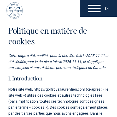
EN
Politique en matière de
Parcours
cookies
Tarifs
Boutique en ligne
Cette page a été modifiée pour la dernière fois le 2025-11-11, a
Tournois
été vérifiée pour la dernière fois le 2025-11-11, et s’applique
aux citoyens et aux résidents permanents légaux du Canada.
Mariages
1. Introduction
Réunions d’affaires
Notre site web,
https://golfroyallaurentien.com
(ci-après : « le
Restaurant
site web ») utilise des cookies et autres technologies liées
(par simplification, toutes ces technologies sont désignées
Chalets locatifs
par le terme « cookies »). Des cookies sont également placés
Offres d'emplois
par des tierces parties que nous avons engagées. Dans le