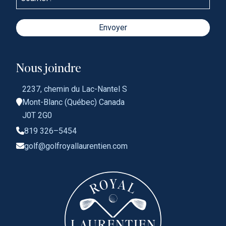
o
u
r
Envoyer
r
i
e
l
Nous joindre
:
*
2237, chemin du Lac-Nantel S
Mont-Blanc (Québec) Canada
J0T 2G0
819 326–5454
golf@golfroyallaurentien.com