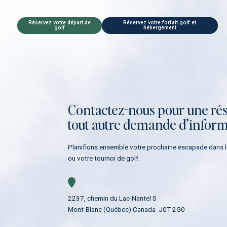
Réservez votre départ de
Réservez votre forfait golf et
golf
hébergement
Contactez-nous pour une ré
tout autre demande d’inform
Planifions ensemble votre prochaine escapade dans l
ou votre tournoi de golf.
2237, chemin du Lac-Nantel S
Mont-Blanc (Québec) Canada J0T 2G0