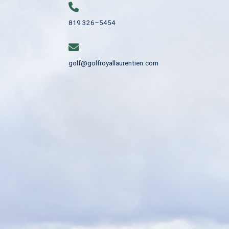
819 326–5454
golf@golfroyallaurentien.com